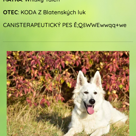
OTEC
: KODA Z Blatenských luk
CANISTERAPEUTICKÝ PES Ě;QšWWEwwqq+we