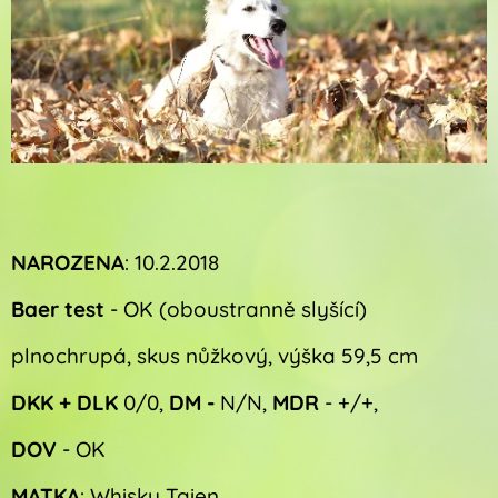
NAROZENA
: 10.2.2018
Baer test
- OK (oboustranně slyšící)
plnochrupá, skus nůžkový, výška 59,5 cm
DKK + DLK
0/0,
DM -
N/N,
MDR
- +/+,
DOV
- OK
MATKA
: Whisky Taien