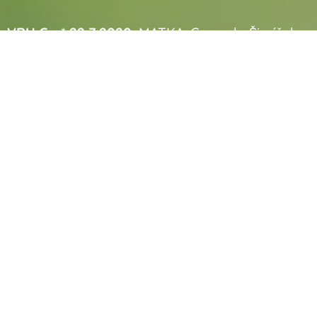
VRH G - * 22.7.2020,
MATKA:
Carmelo Šimíček,
OTEC: Adwin Donnevara 4
kluci a 3 holky - jména: Guliver Adwin, Gucci
Adwin, Garpy Adwin, Groot Adwin, Gigi Carmelo,
Gita Carmelo
VRH H
- * , MATKA: Bery Blue Šimíček, OTEC:
Lux White Friend z Blatenských Luk 4
kluci a 4 holčičky - jména: Hagryd Lux, Hassan
Lux, Hunter Lux, Hyro Lux, Hanny Bery, Happy
Bery, Hokky Bery, Homie Bery
VRH CH
- *16.4.2021, MATKA: Whisky Taien,
OTEC: Lux White Friend z Blatenských Luk, 4