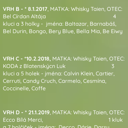
VRH B - * 8.1.2017
, MATKA: Whisky Taien, OTEC:
Bel Círdan Altája 4
kluci a 3 holky - jména: Baltazar, Barnabáš,
Bel Durin, Bongo, Bery Blue, Bella Mia, Be Eiwy
VRH C - *10.2.2018,
MATKA: Whisky Taien, OTEC:
KODA z Blatenskýcn Luk 3
kluci a 5 holek - jména:
Calvin Klein, Cartier,
Cerruti
, Candy Cruch, Carmelo, Cesmína,
Coccinelle, Coffe
VRH D - * 21.1.2019
, MATKA: Whisky Taien, OTEC:
Ecco Bílá Merci, 1 kluk
a 7 holčiček - jména: Decco, Dárie, Darsy,