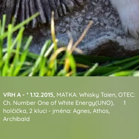
VRH A - * 1.12.2015,
MATKA: Whisky Taien, OTEC:
Ch. Number One of White Energy(UNO), 1
holčička, 2 kluci - jména: Agnes, Athos,
Archibald