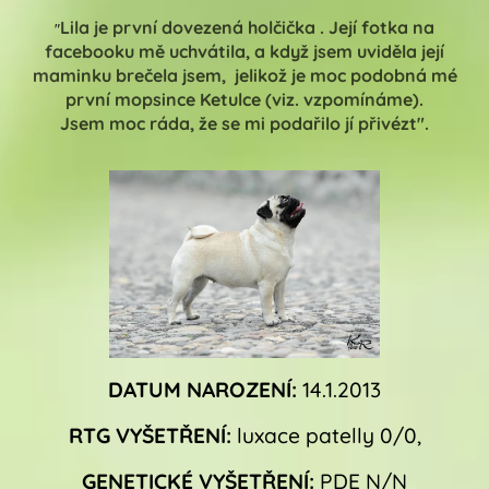
Lila je první dovezená holčička . Její fotka na
"
facebooku mě uchvátila, a když jsem uviděla její
maminku brečela jsem, jelikož je moc podobná mé
první mopsince Ketulce (viz. vzpomínáme).
Jsem moc ráda, že se mi podařilo jí přivézt".
DATUM NAROZENÍ:
14.1.2013
RTG VYŠETŘENÍ:
luxace patelly 0/0,
GENETICKÉ VYŠETŘENÍ:
PDE N/N