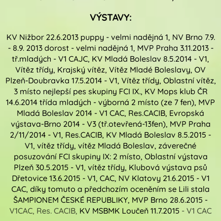
VÝSTAVY:
KV Nižbor 22.6.2013 puppy - velmi nadějná 1,
NV Brno 7.9.
- 8.9. 2013 dorost - velmi nadějná 1,
MVP Praha 3.11.2013 -
tř.mladých - V1 CAJC,
KV Mladá Boleslav 8.5.2014 - V1,
Vítěz třídy, Krajský vítěz, Vítěz Mladé Boleslavy,
OV
Plzeň-Doubravka 17.5.2014 - V1, Vítěz třídy, Oblastní vítěz,
3 místo nejlepší pes skupiny FCI IX.,
KV Mops klub ČR
14.6.2014 třída mladých - výborná 2 místo (ze 7 fen),
MVP
Mladá Boleslav 2014 - V1 CAC, Res.CACIB,
Evropská
výstava-Brno 2014 - V3 (tř.otevřená-13fen),
MVP Praha
2/11/2014 - V1, Res.CACIB,
KV Mladá Boleslav 8.5.2015 -
V1, vítěz třídy, vítěz Mladá Boleslav, záverečné
posuzování FCI skupiny IX: 2 místo,
Oblastní výstava
Plzeň 30.5.2015 - V1, vítěz třídy,
Klubová výstava psů
Dřetovice 13.6.2015 - V1, CAC,
NV Klatovy 21.6.2015 - V1
CAC
, díky tomuto a předchozím oceněním se Lili stala
ŠAMPIONEM ČESKÉ REPUBLIKY,
MVP Brno 28.6.2015 -
V1CAC, Res. CACIB,
KV MSBMK Loučeň 11.7.2015
- V1 CAC