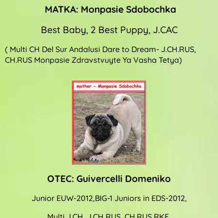
MATKA: Monpasie Sdobochka
Best Baby, 2 Best Puppy, J.CAC
( Multi CH Del Sur Andalusi Dare to Dream- J.CH.RUS,
CH.RUS Monpasie Zdravstvuyte Ya Vasha Tetya)
OTEC: Guivercelli Domeniko
Junior EUW-2012,BIG-1 Juniors in EDS-2012,
Multi J.CH, J.CH RUS, CH.RUS,RKF,