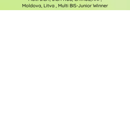
Moldova, Litva , Multi BIS-Junior Winner
( World Winner-07 Countreau DD Premier Legasy- MEX
CH Guivercelli Alondra)
FOTOGALERIE LILINKA